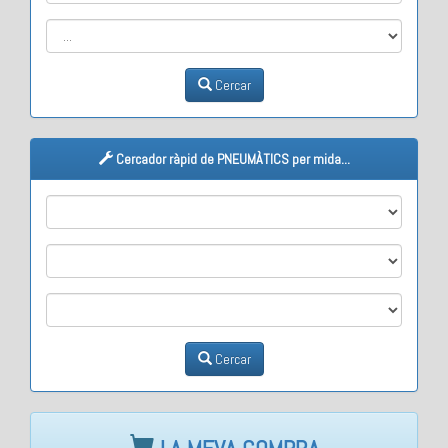
Cercar
Cercador ràpid de PNEUMÀTICS per mida...
M1
M2
M3
Cercar