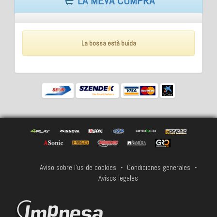
LA MEVA COMPRA
La bossa està buida
Avíso sobre l'us de cookies
-
Condiciones generales
-
Avisos legales