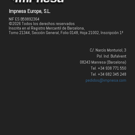
Impnesa Europe, S.L.
NIF ES B59892364
©2026 Todos los derechos reservados
Inscrita en el Registro Mercantil de Barcelona,
Tomo 21344, Sección General, Folio 0148, Hoja 21002, Inscripción 1ª
C/. Narcís Monturiol, 3
Pol. Ind. Bufalvent
08243 Manresa (Barcelona)
Tel. +34 938 771 550
Tel. +34 682 345 248
pedidos@impnesa.com