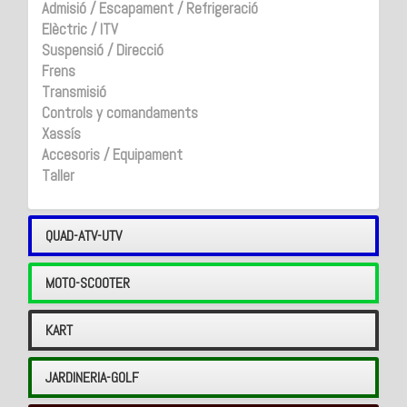
Admisió / Escapament / Refrigeració
Elèctric / ITV
Suspensió / Direcció
Frens
Transmisió
Controls y comandaments
Xassís
Accesoris / Equipament
Taller
QUAD-ATV-UTV
MOTO-SCOOTER
KART
JARDINERIA-GOLF