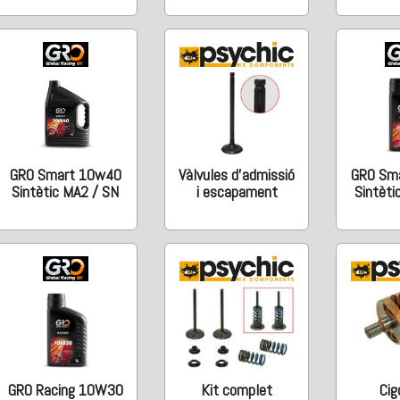
GRO Smart 10w40
Vàlvules d'admissió
GRO Sm
Sintètic MA2 / SN
i escapament
Sintèti
GRO Racing 10W30
Kit complet
Cig