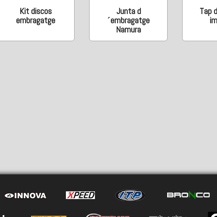
Kit discos
Junta d
Tap 
embragatge
´embragatge
i
Namura