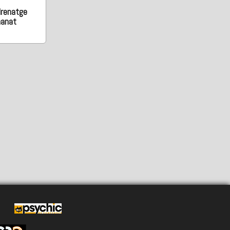
drenatge
manat