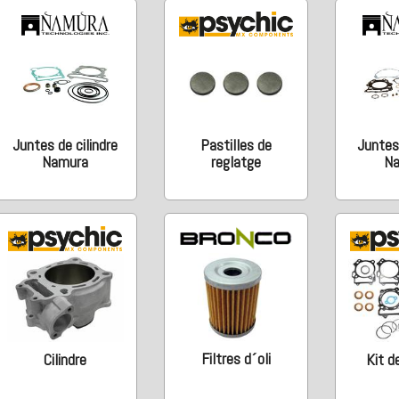
Juntes de cilindre
Pastilles de
Juntes
Namura
reglatge
N
Filtres d´oli
Cilindre
Kit de