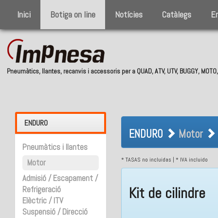
Inici
Botiga on line
Notícies
Catàlegs
E
Pneumàtics, llantes, recanvis i accessoris per a QUAD, ATV, UTV, BUGGY, MOT
ENDURO Motor K
ENDURO
ENDURO
Motor
Pneumàtics i llantes
* TASAS no incluidas | * IVA incluido
Motor
Admisió / Escapament /
Kit de cilindre
Refrigeració
Elèctric / ITV
Suspensió / Direcció