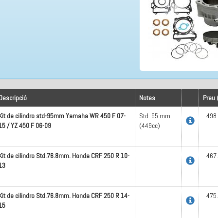
Descripció
Notes
Preu 
Kit de cilindro std-95mm Yamaha WR 450 F 07-
Std. 95 mm
498
15 / YZ 450 F 06-09
(449cc)
Kit de cilindro Std.76.8mm. Honda CRF 250 R 10-
467
13
Kit de cilindro Std.76.8mm. Honda CRF 250 R 14-
475
15