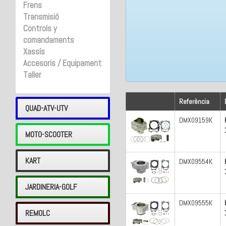
Frens
Transmisió
Controls y
comandaments
Xassís
Accesoris / Equipament
Taller
Referència
QUAD-ATV-UTV
DMX09159K
MOTO-SCOOTER
KART
DMX09554K
JARDINERIA-GOLF
DMX09555K
REMOLC