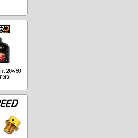
irit 20w50
neral