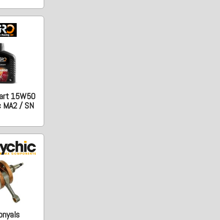
art 15W50
c MA2 / SN
onyals