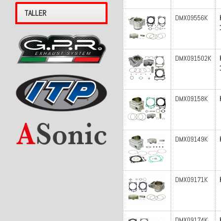
TALLER
DMX09556K
DMX091502K
DMX09158K
DMX09149K
DMX09171K
DMX09174K