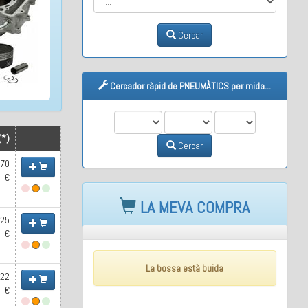
Cercar
Cercador ràpid de PNEUMÀTICS per mida...
M1
M2
M3
(*)
Cercar
.70
€
LA MEVA COMPRA
.25
€
La bossa està buida
.22
€