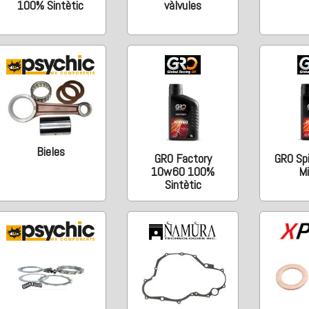
100% Sintètic
vàlvules
Bieles
GRO Factory
GRO Sp
10w60 100%
Mi
Sintètic