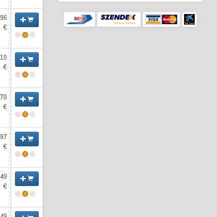
.96
€
.10
€
.70
€
.97
€
.49
€
.49