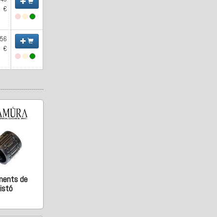
€
.56
€
ments de
istó