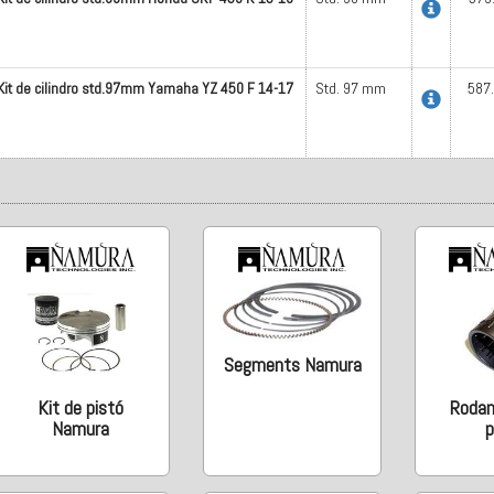
Kit de cilindro std.97mm Yamaha YZ 450 F 14-17
Std. 97 mm
587
Segments Namura
Kit de pistó
Roda
Namura
p