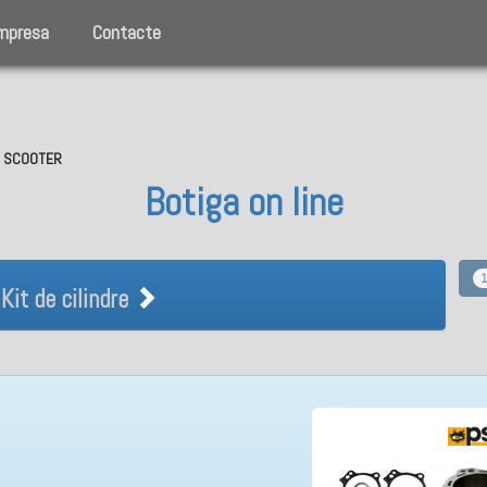
mpresa
Contacte
O, SCOOTER
Botiga on line
it de cilindre
1
Kit de cilindre