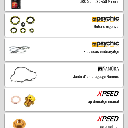
GRO Spirit 20w50 Mineral
Retens cigonyal
Kit discos embragatge
Junta d´embragatge Namura
Tap drenatge imanat
Tap omplir oli