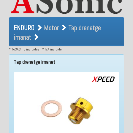
ENDURO Motor Tap drenatge
ENDURO
Motor
Tap drenatge
imanat
imanat
* TASAS no incluidas | * IVA incluido
Tap drenatge imanat