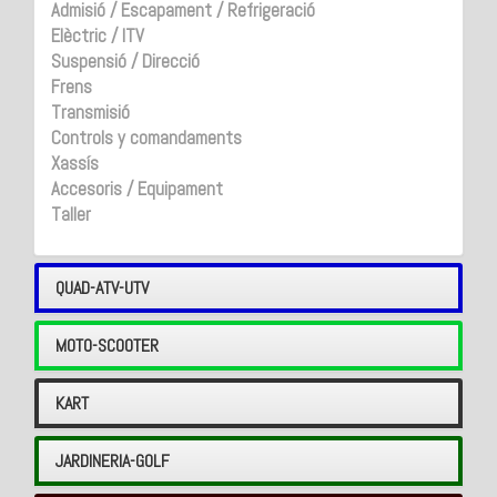
Admisió / Escapament / Refrigeració
Elèctric / ITV
Suspensió / Direcció
Frens
Transmisió
Controls y comandaments
Xassís
Accesoris / Equipament
Taller
QUAD-ATV-UTV
MOTO-SCOOTER
KART
JARDINERIA-GOLF