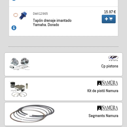
15.97 €
DMX12965
Tapón drenaje imantado
Yamaha. Dorado
Cp pistons
Kit de pistó Namura
Segments Namura