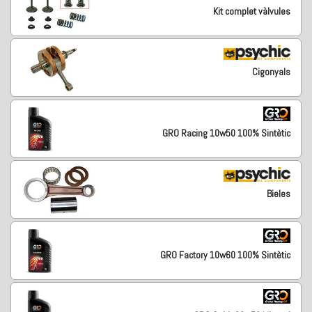
Kit complet vàlvules
Cigonyals
GRO Racing 10w50 100% Sintètic
Bieles
GRO Factory 10w60 100% Sintètic