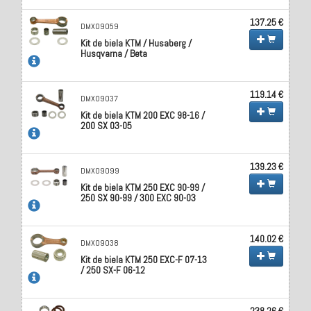
137.25 €
DMX09059
Kit de biela KTM / Husaberg /
Husqvarna / Beta
119.14 €
DMX09037
Kit de biela KTM 200 EXC 98-16 /
200 SX 03-05
139.23 €
DMX09099
Kit de biela KTM 250 EXC 90-99 /
250 SX 90-99 / 300 EXC 90-03
140.02 €
DMX09038
Kit de biela KTM 250 EXC-F 07-13
/ 250 SX-F 06-12
238.26 €