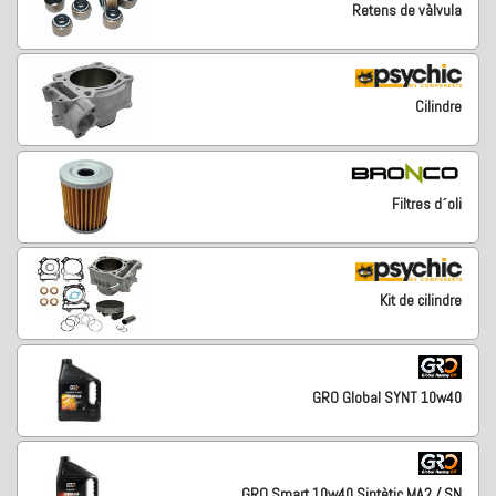
Retens de vàlvula
Cilindre
Filtres d´oli
Kit de cilindre
GRO Global SYNT 10w40
GRO Smart 10w40 Sintètic MA2 / SN