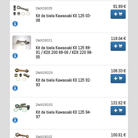
91.89 €
DMX09035
Kit de biela Kawasaki KX 125 03-
08
118.04 €
DMX09031
Kit de biela Kawasaki KX 125 88-
91 / KDX 200 88-06 / KDX 220 98-
05
108.33 €
DMX09029
Kit de biela Kawasaki KX 125 92-
93
132.62 €
DMX09030
Kit de biela Kawasaki KX 125 94-
97
100.61 €
DMX09032