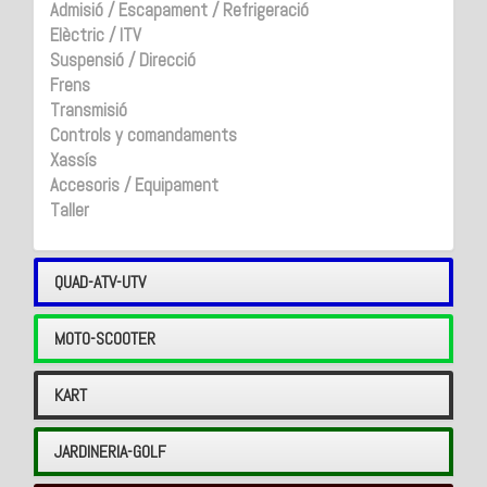
Admisió / Escapament / Refrigeració
Elèctric / ITV
Suspensió / Direcció
Frens
Transmisió
Controls y comandaments
Xassís
Accesoris / Equipament
Taller
QUAD-ATV-UTV
MOTO-SCOOTER
KART
JARDINERIA-GOLF