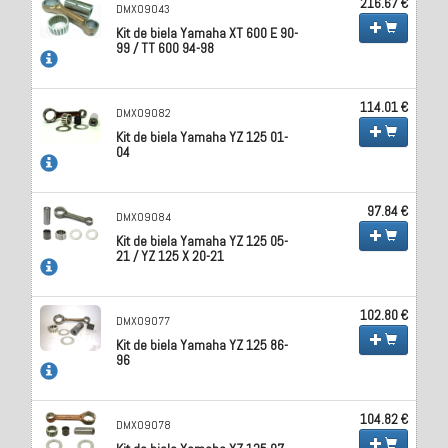
216.67 €
DMX09043
Kit de biela Yamaha XT 600 E 90-
99 / TT 600 94-98
114.01 €
DMX09082
Kit de biela Yamaha YZ 125 01-
04
97.84 €
DMX09084
Kit de biela Yamaha YZ 125 05-
21 / YZ 125 X 20-21
102.80 €
DMX09077
Kit de biela Yamaha YZ 125 86-
96
104.82 €
DMX09078