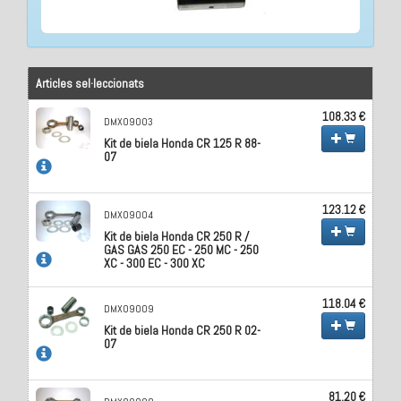
Articles sel·leccionats
108.33 €
DMX09003
Kit de biela Honda CR 125 R 88-
07
123.12 €
DMX09004
Kit de biela Honda CR 250 R /
GAS GAS 250 EC - 250 MC - 250
XC - 300 EC - 300 XC
118.04 €
DMX09009
Kit de biela Honda CR 250 R 02-
07
81.20 €