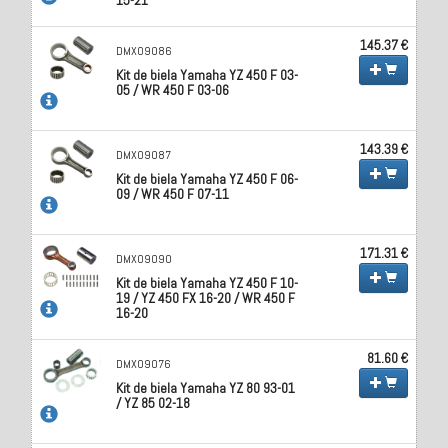
145.37 €
DMX09086
Kit de biela Yamaha YZ 450 F 03-
05 / WR 450 F 03-06
143.39 €
DMX09087
Kit de biela Yamaha YZ 450 F 06-
09 / WR 450 F 07-11
171.31 €
DMX09090
Kit de biela Yamaha YZ 450 F 10-
19 / YZ 450 FX 16-20 / WR 450 F
16-20
81.60 €
DMX09076
Kit de biela Yamaha YZ 80 93-01
/ YZ 85 02-18