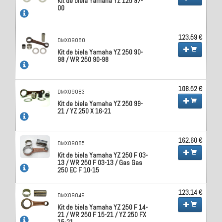
Kit de biela Yamaha YZ 125 97-
00
123.59 €
DMX09080
Kit de biela Yamaha YZ 250 90-
98 / WR 250 90-98
108.52 €
DMX09083
Kit de biela Yamaha YZ 250 99-
21 / YZ 250 X 16-21
162.60 €
DMX09085
Kit de biela Yamaha YZ 250 F 03-
13 / WR 250 F 03-13 / Gas Gas
250 EC F 10-15
123.14 €
DMX09049
Kit de biela Yamaha YZ 250 F 14-
21 / WR 250 F 15-21 / YZ 250 FX
15-21