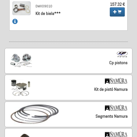
157.32 €
DMX09010
Kit de biela***
Cp pistons
Kit de pistó Namura
Segments Namura