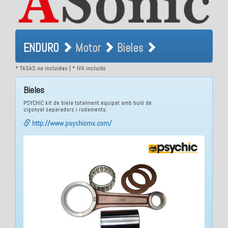
ENDURO Motor Bieles
ENDURO
Motor
Bieles
* TASAS no incluidas | * IVA incluido
Bieles
PSYCHIC kit de biela totalment equipat amb buló de
cigonyal separadors i rodaments.
http://www.psychicmx.com/