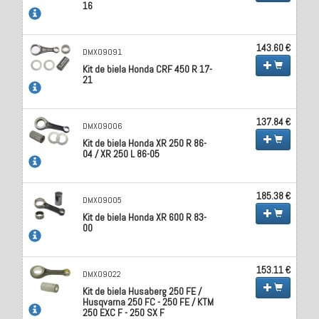
16
143.60 €
DMX09091
Kit de biela Honda CRF 450 R 17-
21
137.84 €
DMX09006
Kit de biela Honda XR 250 R 86-
04 / XR 250 L 86-05
185.38 €
DMX09005
Kit de biela Honda XR 600 R 83-
00
153.11 €
DMX09022
Kit de biela Husaberg 250 FE /
Husqvarna 250 FC - 250 FE / KTM
250 EXC F - 250 SX F