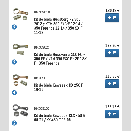
160.43 €
DMX09018
Kit de biela Husaberg FE 350
2013 y KTM 350 EXC-F 12-14 /
350 Freeride 12-14 / 350 SX-F
11-12
186.95 €
DMX09023
Kit de biela Husqvarna 350 FC -
350 FE / KTM 350 EXC F - 350 SX
F - 350 Freeride
118.66 €
DMX09017
Kit de biela Kawasaki KX 250 F
10-16
166.16 €
DMX09102
Kit de biela Kawasaki KLX 450 R
08-21 / KX 450 F 06-08