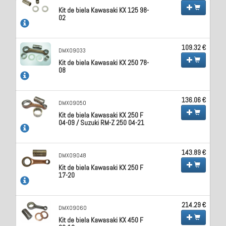
Kit de biela Kawasaki KX 125 98-
02
109.32 €
DMX09033
Kit de biela Kawasaki KX 250 78-
08
136.06 €
DMX09050
Kit de biela Kawasaki KX 250 F
04-09 / Suzuki RM-Z 250 04-21
143.89 €
DMX09048
Kit de biela Kawasaki KX 250 F
17-20
214.29 €
DMX09060
Kit de biela Kawasaki KX 450 F