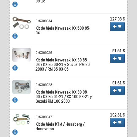
09-18
127.93 €
DMX09034
Kit de biela Kawasaki KX 500 85-
04
91.51 €
DMX09026
Kit de biela Kawasaki KX 60 85-
04 / KX 65 00-21 y Suzuki RM 60
2003 / RM 65 03-05
91.51 €
DMX09028
Kit de biela Kawasaki KX 80 98-
00 / KX 85 01-21 / KX 100 98-21 y
Suzuki RM 100 2003
192.31 €
DMX09047
Kit de biela KTM / Husaberg /
Husqvarna