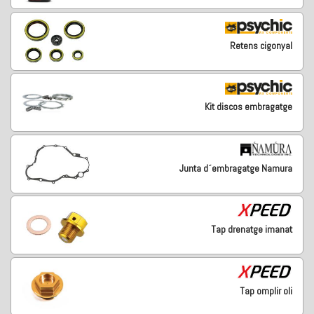
Retens cigonyal
Kit discos embragatge
Junta d´embragatge Namura
Tap drenatge imanat
Tap omplir oli