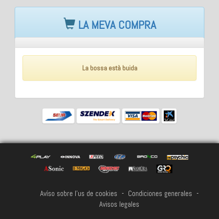
LA MEVA COMPRA
La bossa està buida
Avíso sobre l'us de cookies
-
Condiciones generales
-
Avisos legales