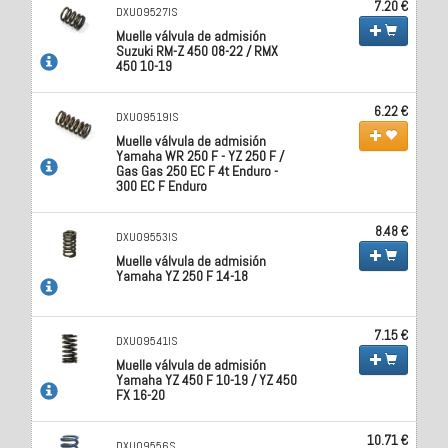
7.20 €
DXU09527IS
Muelle válvula de admisión
Suzuki RM-Z 450 08-22 / RMX
450 10-19
6.22 €
DXU09519IS
Muelle válvula de admisión
Yamaha WR 250 F - YZ 250 F /
Gas Gas 250 EC F 4t Enduro -
300 EC F Enduro
8.48 €
DXU09553IS
Muelle válvula de admisión
Yamaha YZ 250 F 14-18
7.15 €
DXU09541IS
Muelle válvula de admisión
Yamaha YZ 450 F 10-19 / YZ 450
FX 16-20
10.71 €
DXU09556S