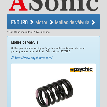
ENDURO Motor Molles de
ENDURO
Motor
Molles de vàlvula
vàlvula
* TASAS no incluidas | * IVA incluido
Molles de vàlvula
Molles per vàlvules racing reforçades amb tractament de calor
per augmentar la durabilitat. Fabricat per PSYCHIC.
http://www.psychicmx.com/