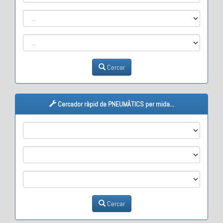
Cercar
Cercador ràpid de PNEUMÀTICS per mida...
M1
M2
M3
Cercar