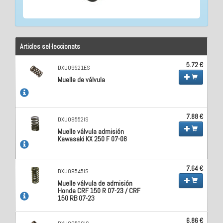
Articles sel·leccionats
5.72 €
DXU09521ES
Muelle de válvula
7.88 €
DXU09552IS
Muelle válvula admisión
Kawasaki KX 250 F 07-08
7.64 €
DXU09545IS
Muelle válvula de admisión
Honda CRF 150 R 07-23 / CRF
150 RB 07-23
6.86 €