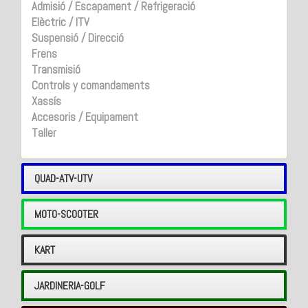
Admisió / Escapament / Refrigeració
Elèctric / ITV
Suspensió / Direcció
Frens
Transmisió
Controls y comandaments
Xassís
Accesoris / Equipament
Taller
QUAD-ATV-UTV
MOTO-SCOOTER
KART
JARDINERIA-GOLF