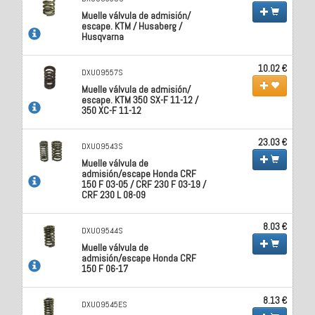
Muelle válvula de admisión/
escape. KTM / Husaberg /
Husqvarna
10.02 €
DXU09557S
Muelle válvula de admisión/
escape. KTM 350 SX-F 11-12 /
350 XC-F 11-12
23.03 €
DXU09543S
Muelle válvula de
admisión/escape Honda CRF
150 F 03-05 / CRF 230 F 03-19 /
CRF 230 L 08-09
8.03 €
DXU09544S
Muelle válvula de
admisión/escape Honda CRF
150 F 06-17
8.13 €
DXU09545ES