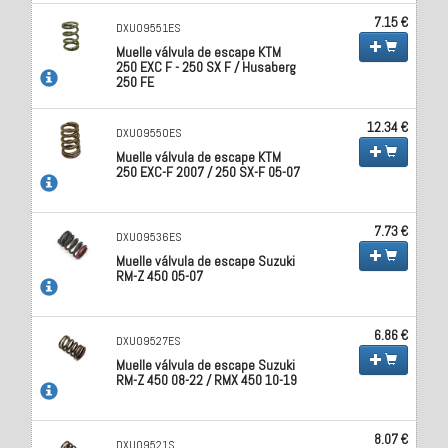
7.15 €
DXU09551ES
Muelle válvula de escape KTM
250 EXC F - 250 SX F / Husaberg
250 FE
12.34 €
DXU09550ES
Muelle válvula de escape KTM
250 EXC-F 2007 / 250 SX-F 05-07
7.73 €
DXU09536ES
Muelle válvula de escape Suzuki
RM-Z 450 05-07
6.86 €
DXU09527ES
Muelle válvula de escape Suzuki
RM-Z 450 08-22 / RMX 450 10-19
8.07 €
DXU09521S