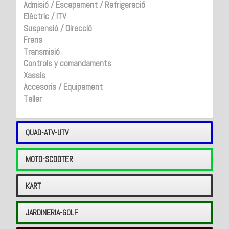
Admisió / Escapament / Refrigeració
Elèctric / ITV
Suspensió / Direcció
Frens
Transmisió
Controls y comandaments
Xassís
Accesoris / Equipament
Taller
QUAD-ATV-UTV
MOTO-SCOOTER
KART
JARDINERIA-GOLF