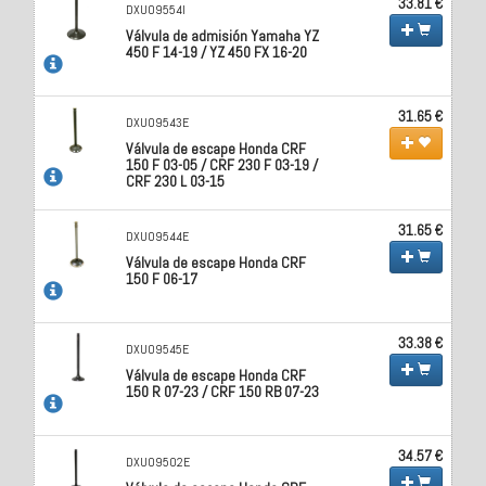
33.81 €
DXU09554I
Válvula de admisión Yamaha YZ
450 F 14-19 / YZ 450 FX 16-20
31.65 €
DXU09543E
Válvula de escape Honda CRF
150 F 03-05 / CRF 230 F 03-19 /
CRF 230 L 03-15
31.65 €
DXU09544E
Válvula de escape Honda CRF
150 F 06-17
33.38 €
DXU09545E
Válvula de escape Honda CRF
150 R 07-23 / CRF 150 RB 07-23
34.57 €
DXU09502E