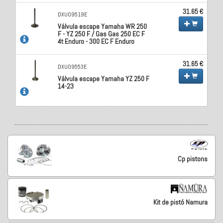
31.65 €
DXU09519E
Válvula escape Yamaha WR 250
F - YZ 250 F / Gas Gas 250 EC F
4t Enduro - 300 EC F Enduro
31.65 €
DXU09553E
Válvula escape Yamaha YZ 250 F
14-23
Cp pistons
Kit de pistó Namura