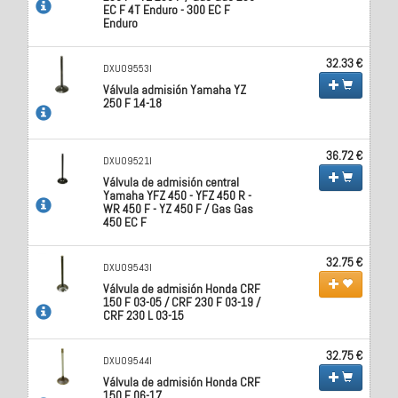
EC F 4T Enduro - 300 EC F
Enduro
32.33 €
DXU09553I
Válvula admisión Yamaha YZ
250 F 14-18
36.72 €
DXU09521I
Válvula de admisión central
Yamaha YFZ 450 - YFZ 450 R -
WR 450 F - YZ 450 F / Gas Gas
450 EC F
32.75 €
DXU09543I
Válvula de admisión Honda CRF
150 F 03-05 / CRF 230 F 03-19 /
CRF 230 L 03-15
32.75 €
DXU09544I
Válvula de admisión Honda CRF
150 F 06-17