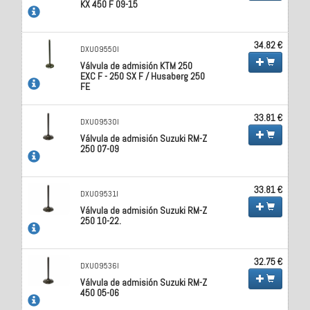
KX 450 F 09-15
34.82 €
DXU09550I
Válvula de admisión KTM 250
EXC F - 250 SX F / Husaberg 250
FE
33.81 €
DXU09530I
Válvula de admisión Suzuki RM-Z
250 07-09
33.81 €
DXU09531I
Válvula de admisión Suzuki RM-Z
250 10-22.
32.75 €
DXU09536I
Válvula de admisión Suzuki RM-Z
450 05-06