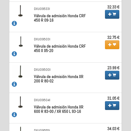
32.33 €
DXU09533I
Válvula de admisión Honda CRF
450 R 09-16
32.75 €
DXU09503I
Válvula de admisión Honda CRF
450 X 05-20
23.99 €
DXU09500I
Válvula de admisión Honda XR
200 R 80-02
31.05 €
DXU09504I
Válvula de admisión Honda XR
600 R 83-00 / XR 650 L 93-16
34.03 €
DXU09555I