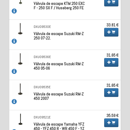
Válvula de escape KTM 250 EXC
F - 250 SX F / Husaberg 250 FE
33.81 €
DXU09530E
Válvula de escape Suzuki RM-Z
250 07-22.
31.65 €
DXU09536E
Válvula de escape Suzuki RM-Z
450 05-06
31.65 €
DXU09535E
Válvula de escape Suzuki RM-Z
450 2007
35.59 €
DXU09521E
Válvula de escape Yamaha YFZ
450 - YFZ 450 R - WR 450 F - YZ