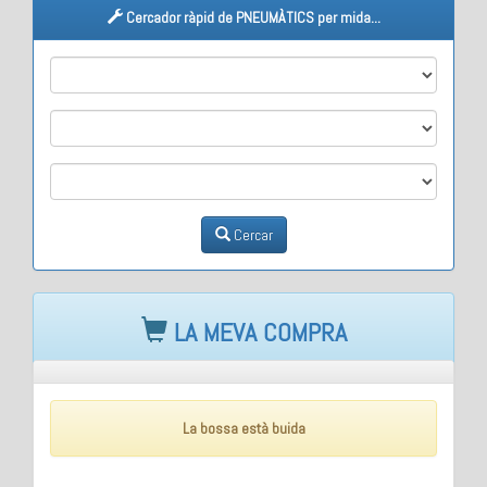
Cercador ràpid de PNEUMÀTICS per mida...
M1
M2
M3
Cercar
LA MEVA COMPRA
La bossa està buida