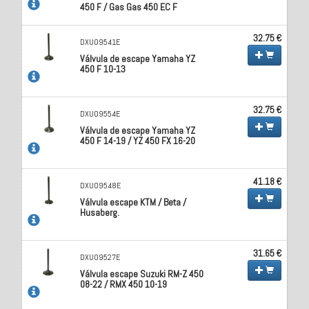
450 F / Gas Gas 450 EC F
32.75 €
DXU09541E
Válvula de escape Yamaha YZ
450 F 10-13
32.75 €
DXU09554E
Válvula de escape Yamaha YZ
450 F 14-19 / YZ 450 FX 16-20
41.18 €
DXU09548E
Válvula escape KTM / Beta /
Husaberg.
31.65 €
DXU09527E
Válvula escape Suzuki RM-Z 450
08-22 / RMX 450 10-19