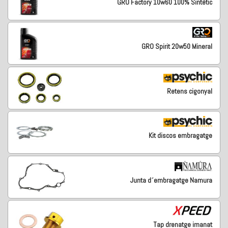
GRO Factory 10w60 100% Sintètic
GRO Spirit 20w50 Mineral
Retens cigonyal
Kit discos embragatge
Junta d´embragatge Namura
Tap drenatge imanat