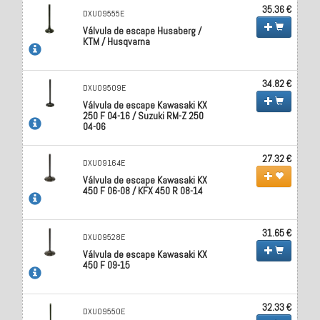
35.36 €
DXU09555E
Válvula de escape Husaberg /
KTM / Husqvarna
34.82 €
DXU09509E
Válvula de escape Kawasaki KX
250 F 04-16 / Suzuki RM-Z 250
04-06
27.32 €
DXU09164E
Válvula de escape Kawasaki KX
450 F 06-08 / KFX 450 R 08-14
31.65 €
DXU09528E
Válvula de escape Kawasaki KX
450 F 09-15
32.33 €
DXU09550E