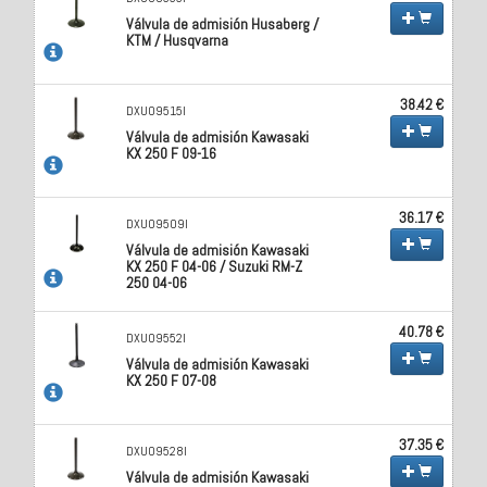
Válvula de admisión Husaberg /
KTM / Husqvarna
38.42 €
DXU09515I
Válvula de admisión Kawasaki
KX 250 F 09-16
36.17 €
DXU09509I
Válvula de admisión Kawasaki
KX 250 F 04-06 / Suzuki RM-Z
250 04-06
40.78 €
DXU09552I
Válvula de admisión Kawasaki
KX 250 F 07-08
37.35 €
DXU09528I
Válvula de admisión Kawasaki