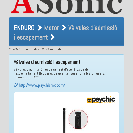
ENDURO Motor Vàlvules
ENDURO
Motor
Vàlvules d'admissió
d'admissió i escapament
i escapament
* TASAS no incluidas | * IVA incluido
Vàlvules d'admissió i escapament
Vàlvules d'admissió i escapament d'acer inoxidable
i extremadament lleugeres de qualitat superior a les originals.
Fabricat per PSYCHIC.
http://www.psychicmx.com/