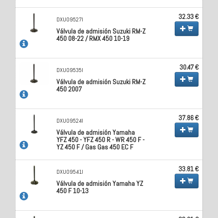
32.33 €
DXU09527I
Válvula de admisión Suzuki RM-Z
450 08-22 / RMX 450 10-19
30.47 €
DXU09535I
Válvula de admisión Suzuki RM-Z
450 2007
37.86 €
DXU09524I
Válvula de admisión Yamaha
YFZ 450 - YFZ 450 R - WR 450 F -
YZ 450 F / Gas Gas 450 EC F
33.81 €
DXU09541I
Válvula de admisión Yamaha YZ
450 F 10-13