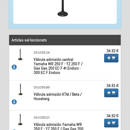
Articles sel·leccionats
34.92 €
DXU09519I
Válvula admisión central
Yamaha WR 250 F - YZ 250 F /
Gas Gas 250 EC F 4t Enduro -
300 EC F Enduro
34.91 €
DXU09548I
Válvula admisión KTM / Beta /
Husaberg.
34.92 €
DXU09522I
Válvula admisión Yamaha WR
250 F - YZ 250 F / Gas Gas 250