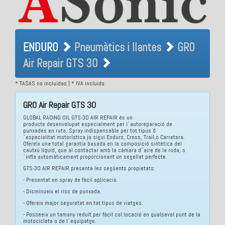
ENDURO Pneumàtics i
ENDURO
Pneumàtics i llantes
GRO
llantes GRO Air Repair GTS
Air Repair GTS 30
30
* TASAS no incluidas | * IVA incluido
GRO Air Repair GTS 30
GLOBAL RACING OIL GTS-30 AIR REPAIR és un
producte desenvolupat especialment per l´autoreparació de
punxades en ruta. Spray indispensable per tot tipus d
´especialitat motorística ja sigui Enduro, Cross, Trail,o Carretera.
Ofereix una total garantia basada en la composició sintètica del
cautxú líquid, que al contactar amb la càmara d´aire de la roda, s
´infla automàticament proporcionant un segellat perfecte.
GTS-30 AIR REPAIR presenta les següents propietats:
- Presentat en spray de fàcil aplicació.
- Disminueix el risc de punxada.
- Ofereix major seguretat en tot tipus de viatges.
- Posseeix un tamany reduït per fàcil col.locació en qualsevol punt de la
motocicleta o de l´equipatge.