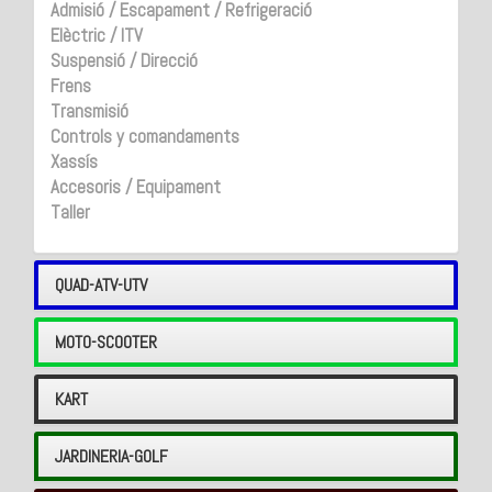
Admisió / Escapament / Refrigeració
Elèctric / ITV
Suspensió / Direcció
Frens
Transmisió
Controls y comandaments
Xassís
Accesoris / Equipament
Taller
QUAD-ATV-UTV
MOTO-SCOOTER
KART
JARDINERIA-GOLF