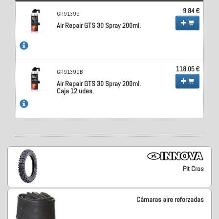
9.84 €
GR91399
Air Repair GTS 30 Spray 200ml.
118.05 €
GR91399B
Air Repair GTS 30 Spray 200ml.
Caja 12 udes.
Pit Cros
Cámaras aire reforzadas