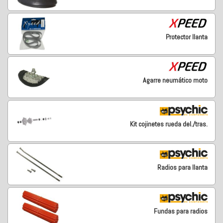
Protector llanta
Agarre neumático moto
Kit cojinetes rueda del./tras.
Radios para llanta
Fundas para radios