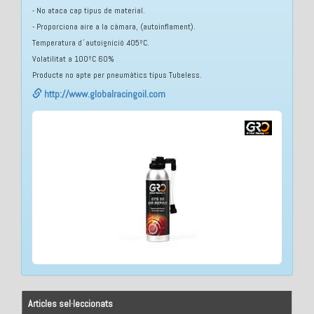
- No ataca cap tipus de material.
- Proporciona aire a la càmara, (autoinflament).
Temperatura d´autoignició 405ºC.
Volatilitat a 100ºC 60%
Producte no apte per pneumàtics tipus Tubeless.
http://www.globalracingoil.com
Articles sel·leccionats