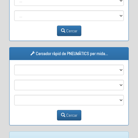
Cercar
Cercador ràpid de PNEUMÀTICS per mida...
M1
M2
M3
Cercar