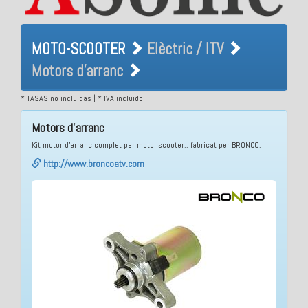
MOTO-SCOOTER Elèctric /
MOTO-SCOOTER
Elèctric / ITV
ITV Motors d'arranc
Motors d'arranc
* TASAS no incluidas | * IVA incluido
Motors d'arranc
Kit motor d'arranc complet per moto, scooter.. fabricat per BRONCO.
http://www.broncoatv.com