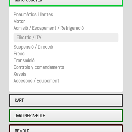
Pneumàtics i llantes
Motor
Admisió / Escapament / Refrigeració
Elèctric / ITV
Suspensió / Direcció
Frens
Transmisió
Controls y comandaments
Xassís
Accesoris / Equipament
KART
JARDINERIA-GOLF
REMOLC