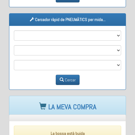
Cercador ràpid de PNEUMÀTICS per mida...
M1
M2
M3
Cercar
LA MEVA COMPRA
La bossa està buida