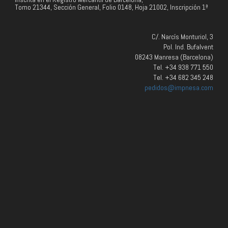
Tomo 21344, Sección General, Folio 0148, Hoja 21002, Inscripción 1ª
C/. Narcís Monturiol, 3
Pol. Ind. Bufalvent
08243 Manresa (Barcelona)
Tel. +34 938 771 550
Tel. +34 682 345 248
pedidos@impnesa.com