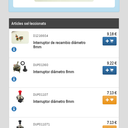
Articles sel·leccionats
9.18 €
D1216604
Interruptor de recambio diámetro
8mm
9.22 €
DUP01360
Interruptor diámetro 8mm
7.13 €
DUP01107
Interruptor diámetro 8mm
7.13 €
DUP011071