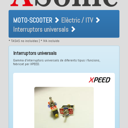
MOTO-SCOOTER Elèctric /
MOTO-SCOOTER
Elèctric / ITV
ITV Interruptors universals
Interruptors universals
* TASAS no incluidas | * IVA incluido
Interruptors universals
Gamma d'interruptors universals de diferents tipus i funcions,
fabricat per XPEED.