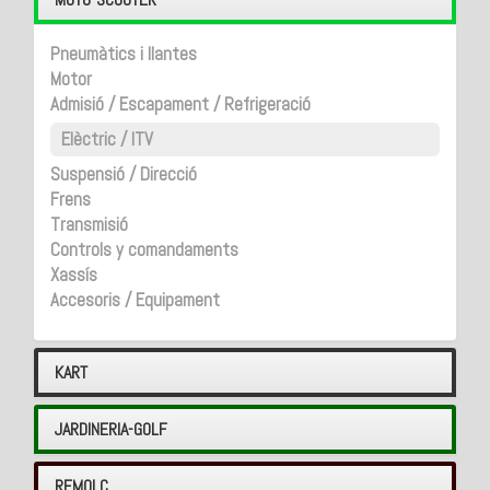
Pneumàtics i llantes
Motor
Admisió / Escapament / Refrigeració
Elèctric / ITV
Suspensió / Direcció
Frens
Transmisió
Controls y comandaments
Xassís
Accesoris / Equipament
KART
JARDINERIA-GOLF
REMOLC