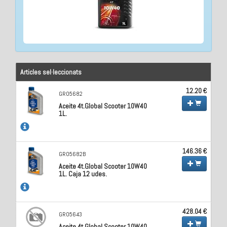
Articles sel·leccionats
12.20 €
GR05682
Aceite 4t.Global Scooter 10W40
1L.
146.36 €
GR05682B
Aceite 4t.Global Scooter 10W40
1L. Caja 12 udes.
428.04 €
GR05643
Aceite 4t.Global Scooter 10W40