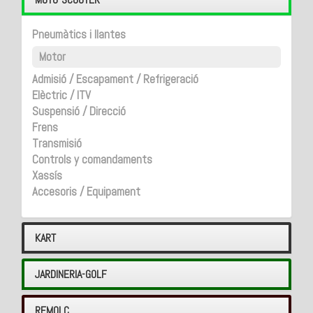
Pneumàtics i llantes
Motor
Admisió / Escapament / Refrigeració
Elèctric / ITV
Suspensió / Direcció
Frens
Transmisió
Controls y comandaments
Xassís
Accesoris / Equipament
KART
JARDINERIA-GOLF
REMOLC