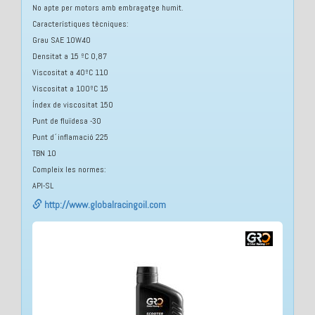
No apte per motors amb embragatge humit.
Característiques tècniques:
Grau SAE 10W40
Densitat a 15 ºC 0,87
Viscositat a 40ºC 110
Viscositat a 100ºC 15
Índex de viscositat 150
Punt de fluïdesa -30
Punt d´inflamació 225
TBN 10
Compleix les normes:
API-SL
http://www.globalracingoil.com