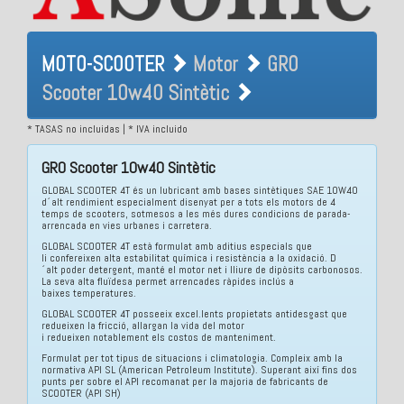
MOTO-SCOOTER Motor GRO
MOTO-SCOOTER
Motor
GRO
Scooter 10w40 Sintètic
Scooter 10w40 Sintètic
* TASAS no incluidas | * IVA incluido
GRO Scooter 10w40 Sintètic
GLOBAL SCOOTER 4T és un lubricant amb bases sintètiques SAE 10W40
d´alt rendimient especialment disenyat per a tots els motors de 4
temps de scooters, sotmesos a les més dures condicions de parada-
arrencada en vies urbanes i carretera.
GLOBAL SCOOTER 4T està formulat amb aditius especials que
li confereixen alta estabilitat química i resistència a la oxidació. D
´alt poder detergent, manté el motor net i lliure de dipòsits carbonosos.
La seva alta fluïdesa permet arrencades ràpides inclús a
baixes temperatures.
GLOBAL SCOOTER 4T posseeix excel.lents propietats antidesgast que
redueixen la fricció, allargan la vida del motor
i redueixen notablement els costos de manteniment.
Formulat per tot tipus de situacions i climatologia. Compleix amb la
normativa API SL (American Petroleum Institute). Superant així fins dos
punts per sobre el API recomanat per la majoria de fabricants de
SCOOTER (API SH)