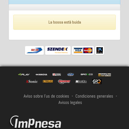
La bossa està buida
Avíso sobre l'us de cookies
-
Condiciones generales
-
Avisos legales