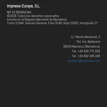
Impnesa Europe, S.L.
NIF ES B59892364
©2026 Todos los derechos reservados
Inscrita en el Registro Mercantil de Barcelona,
Tomo 21344, Sección General, Folio 0148, Hoja 21002, Inscripción 1ª
C/. Narcís Monturiol, 3
Pol. Ind. Bufalvent
08243 Manresa (Barcelona)
Tel. +34 938 771 550
Tel. +34 682 345 248
pedidos@impnesa.com