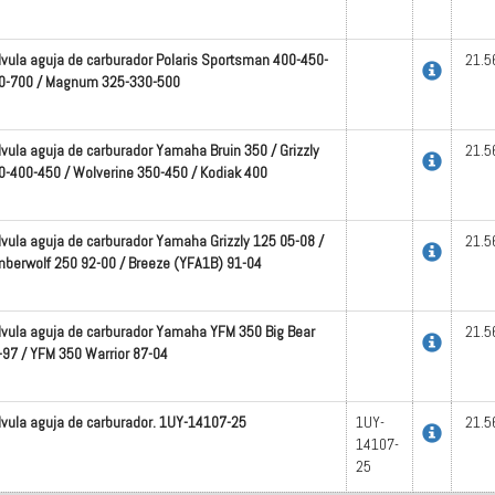
lvula aguja de carburador Polaris Sportsman 400-450-
21.5
0-700 / Magnum 325-330-500
lvula aguja de carburador Yamaha Bruin 350 / Grizzly
21.5
0-400-450 / Wolverine 350-450 / Kodiak 400
lvula aguja de carburador Yamaha Grizzly 125 05-08 /
21.5
mberwolf 250 92-00 / Breeze (YFA1B) 91-04
lvula aguja de carburador Yamaha YFM 350 Big Bear
21.5
-97 / YFM 350 Warrior 87-04
lvula aguja de carburador. 1UY-14107-25
1UY-
21.5
14107-
25