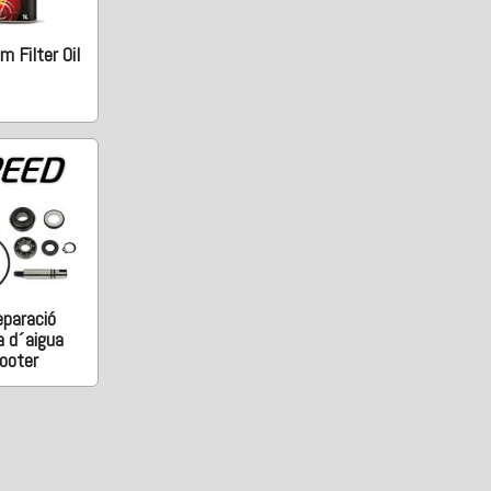
 Filter Oil
eparació
 d´aigua
ooter