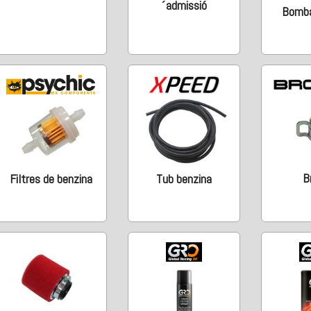
´admissió
Bomba
B
Filtres de benzina
Tub benzina