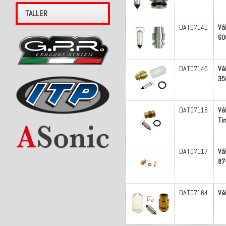
TALLER
DAT07141
Vá
60
DAT07145
Vá
35
DAT07118
Vá
Ti
DAT07117
Vá
87
DAT07164
Vá