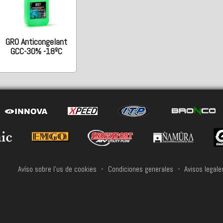
GRO Anticongelant
GCC-30% -18ºC
Avíso sobre l'us de cookies
-
Condiciones generales
-
Avisos legale