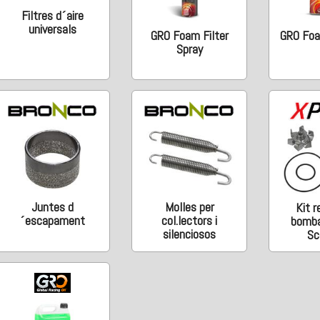
Filtres d´aire
universals
GRO Foam Filter
GRO Foam
Spray
Juntes d
Molles per
Kit r
´escapament
col.lectors i
bomba
silenciosos
Sc