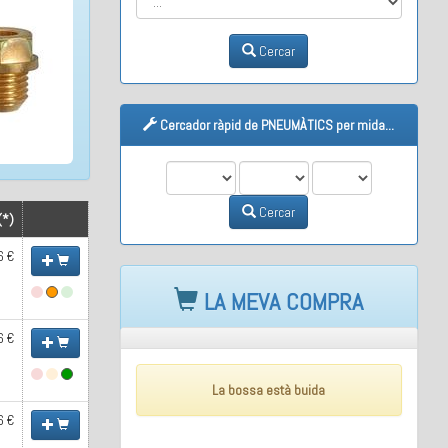
Cercar
Cercador ràpid de PNEUMÀTICS per mida...
M1
M2
M3
Cercar
(*)
6 €
LA MEVA COMPRA
6 €
La bossa està buida
6 €