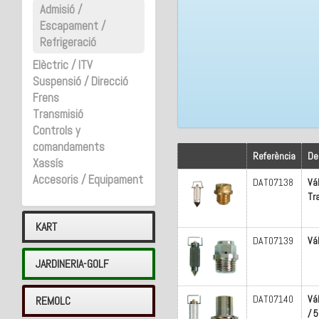
Admisió /
Escapament /
Refrigeració
Elèctric / ITV
Suspensió / Direcció
Frens
Transmisió
Controls y
comandaments
Referència
De
Xassís
Accesoris / Equipament
DAT07138
Vá
Tr
KART
DAT07139
Vá
JARDINERIA-GOLF
DAT07140
Vá
REMOLC
/ 