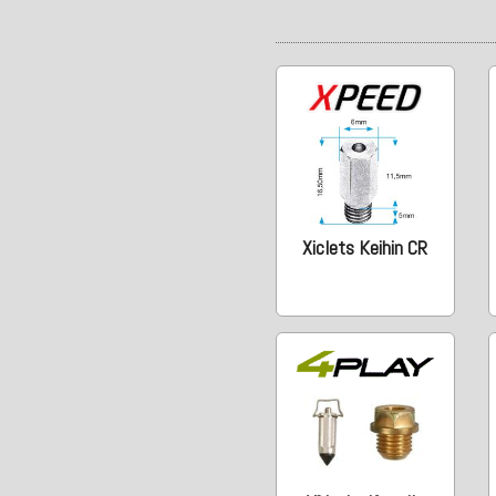
Xiclets Keihin CR