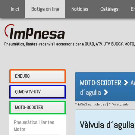
Inici
Botiga on line
Notícies
Catàlegs
E
Pneumàtics, llantes, recanvis i accessoris per a QUAD, ATV, UTV, BUGGY, MOT
MOTO-SCOOTER 
ENDURO
MOTO-SCOOTER
A
Vàlvula d´agul
d´agulla
QUAD-ATV-UTV
* TASAS no incluidas | * IVA incluido
MOTO-SCOOTER
Pneumàtics i llantes
Vàlvula d´agulla
Motor