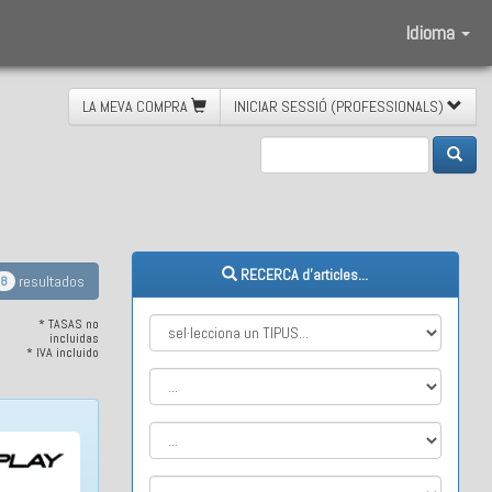
Idioma
LA MEVA COMPRA
INICIAR SESSIÓ (PROFESSIONALS)
eració
RECERCA d'articles...
resultados
8
* TASAS no
incluidas
* IVA incluido