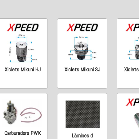
Xiclets Mikuni HJ
Xiclets Mikuni SJ
Xiclets
Carburadors PWK
Làmines d