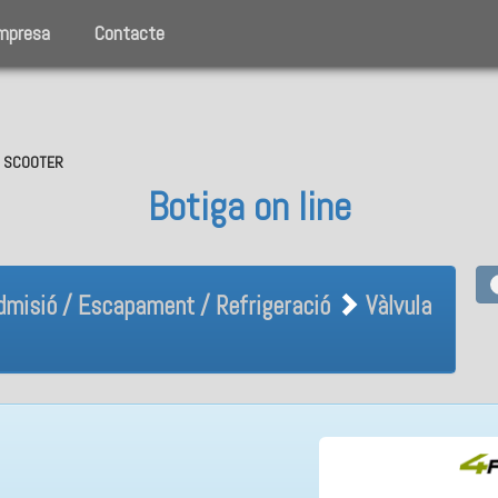
mpresa
Contacte
O, SCOOTER
Botiga on line
Admisió / Escapament / Refrig
dmisió / Escapament / Refrigeració
Vàlvula
la