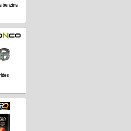
 benzina
rides