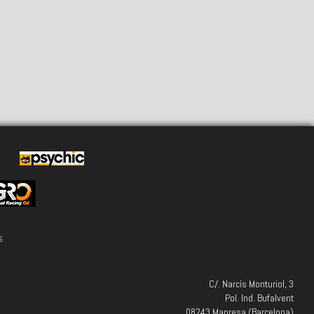
s
C/. Narcís Monturiol, 3
Pol. Ind. Bufalvent
08243 Manresa (Barcelona)