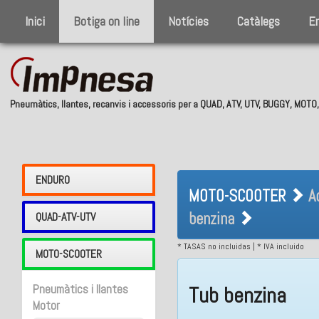
Inici
Botiga on line
Notícies
Catàlegs
E
Pneumàtics, llantes, recanvis i accessoris per a QUAD, ATV, UTV, BUGGY, MOT
MOTO-SCOOTER 
ENDURO
MOTO-SCOOTER
A
Tub benzina
benzina
QUAD-ATV-UTV
* TASAS no incluidas | * IVA incluido
MOTO-SCOOTER
Pneumàtics i llantes
Tub benzina
Motor