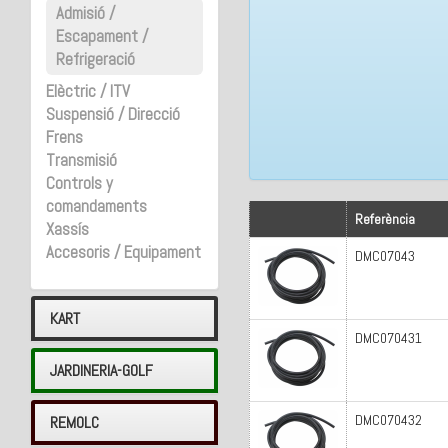
Admisió /
Escapament /
Refrigeració
Elèctric / ITV
Suspensió / Direcció
Frens
Transmisió
Controls y
comandaments
Referència
Xassís
Accesoris / Equipament
DMC07043
KART
DMC070431
JARDINERIA-GOLF
DMC070432
REMOLC