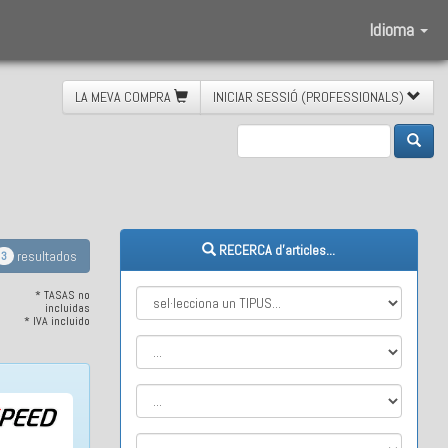
Idioma
LA MEVA COMPRA
INICIAR SESSIÓ (PROFESSIONALS)
eració
RECERCA d'articles...
resultados
3
* TASAS no
incluidas
* IVA incluido