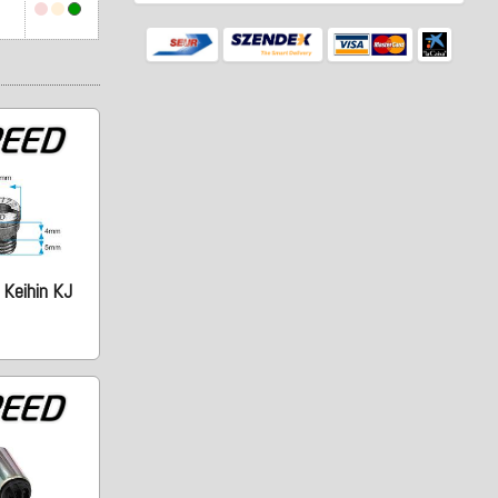
 Keihin KJ