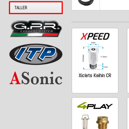
TALLER
Xiclets Keihin CR