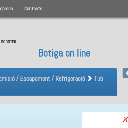
mpresa
Contacte
O, SCOOTER
Botiga on line
Admisió / Escapament / Refrig
dmisió / Escapament / Refrigeració
Tub