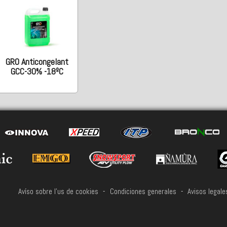
GRO Anticongelant
GCC-30% -18ºC
Avíso sobre l'us de cookies
-
Condiciones generales
-
Avisos legale