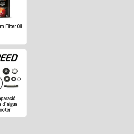
 Filter Oil
eparació
 d´aigua
ooter