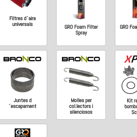
Filtres d´aire
universals
GRO Foam Filter
GRO Foam
Spray
Juntes d
Molles per
Kit r
´escapament
col.lectors i
bomba
silenciosos
Sc