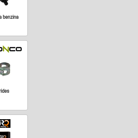
 benzina
rides