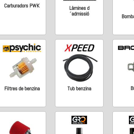
Carburadors PWK
Làmines d
´admissió
Bomba
B
Filtres de benzina
Tub benzina