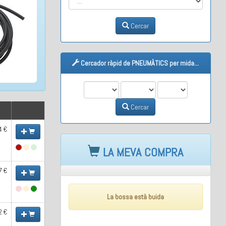
Cercar
Cercador ràpid de PNEUMÀTICS per mida...
M1
M2
M3
Cercar
4 €
LA MEVA COMPRA
7 €
La bossa està buida
2 €