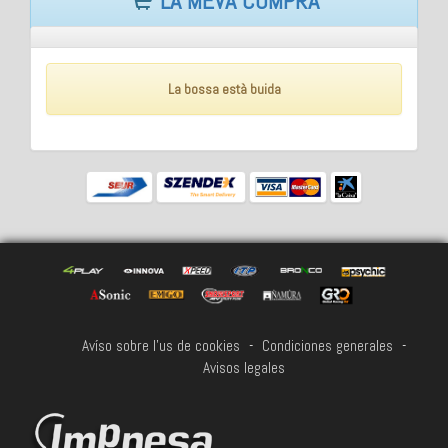
LA MEVA COMPRA
La bossa està buida
Avíso sobre l'us de cookies
-
Condiciones generales
-
Avisos legales