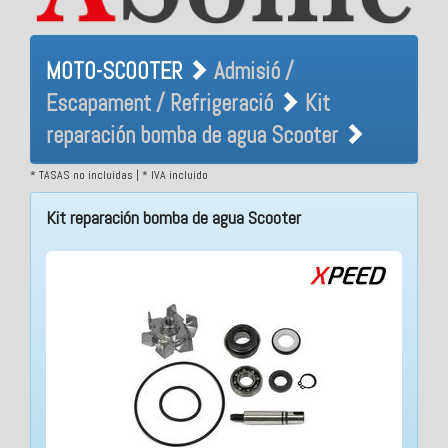
MOTO-SCOOTER Admisió /
MOTO-SCOOTER
Admisió /
Escapament / Refrigeració
Escapament / Refrigeració
Kit
Kit reparación bomba de
reparación bomba de agua Scooter
agua Scooter
* TASAS no incluidas | * IVA incluido
Kit reparación bomba de agua Scooter