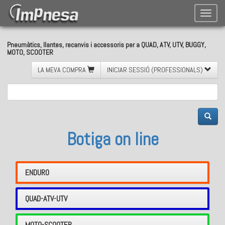
Toggle
naviga
Pneumàtics, llantes, recanvis i accessoris per a QUAD, ATV, UTV, BUGGY,
MOTO, SCOOTER
LA MEVA COMPRA
INICIAR SESSIÓ (PROFESSIONALS)
Botiga on line
ENDURO
QUAD-ATV-UTV
MOTO-SCOOTER