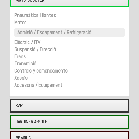
Pneumàtics i llantes
Motor
Admisió / Escapament / Refrigeració
Elèctric / ITV
Suspensió / Direcció
Frens
Transmisió
Controls y comandaments
Xassís
Accesoris / Equipament
KART
JARDINERIA-GOLF
REMOLC