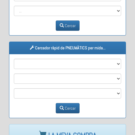
Cercar
Cercador ràpid de PNEUMÀTICS per mida...
M1
M2
M3
Cercar